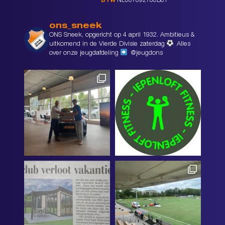
BTW
NL007892780B01
ons_sneek
ONS Sneek, opgericht op 4 april 1932. Ambitieus &
uitkomend in de Vierde Divisie zaterdag
Alles
over onze jeugdafdeling
@jeugdons