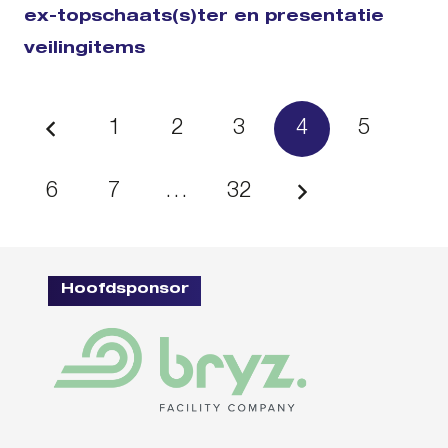
ex-topschaats(s)ter en presentatie
veilingitems
1
2
3
4
5
6
7
…
32
Hoofdsponsor