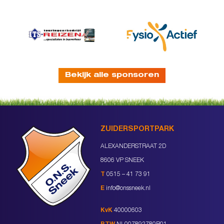
Bekijk alle sponsoren
ZUIDERSPORTPARK
ALEXANDERSTRAAT 2D
8606 VP SNEEK
T
0515 – 41 73 91
E
info@onssneek.nl
KvK
40000603