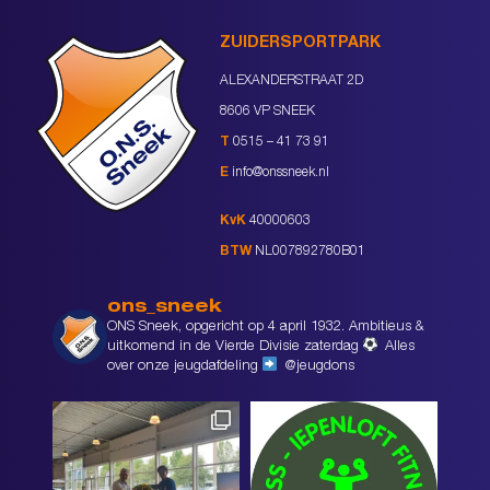
ZUIDERSPORTPARK
ALEXANDERSTRAAT 2D
8606 VP SNEEK
T
0515 – 41 73 91
E
info@onssneek.nl
KvK
40000603
BTW
NL007892780B01
ons_sneek
ONS Sneek, opgericht op 4 april 1932. Ambitieus &
uitkomend in de Vierde Divisie zaterdag
Alles
over onze jeugdafdeling
@jeugdons