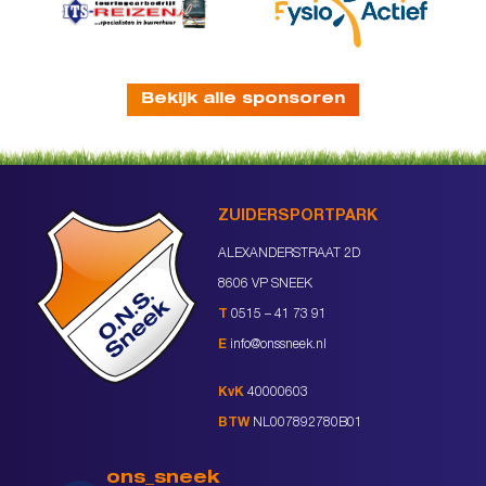
Bekijk alle sponsoren
ZUIDERSPORTPARK
ALEXANDERSTRAAT 2D
8606 VP SNEEK
T
0515 – 41 73 91
E
info@onssneek.nl
KvK
40000603
BTW
NL007892780B01
ons_sneek