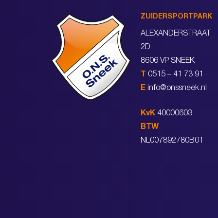
ZUIDERSPORTPARK
ALEXANDERSTRAAT
2D
8606 VP SNEEK
T
0515 – 41 73 91
E
info@onssneek.nl
KvK
40000603
BTW
NL007892780B01