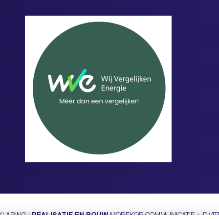
KLARING
|
REALISATIE EN BOUW
MOREKOP COMMUNICATIE
+
DIVI