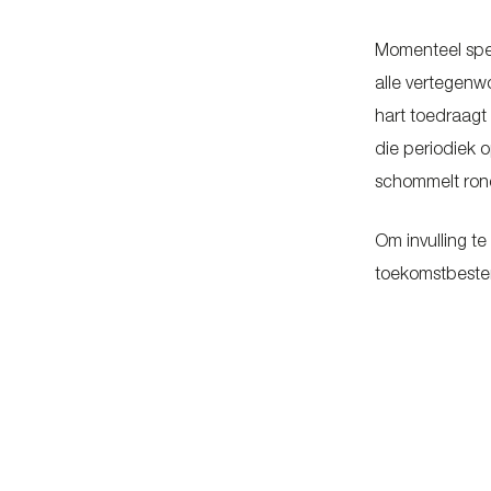
Momenteel spee
alle vertegenw
hart toedraagt
die periodiek 
schommelt rond
Om invulling t
toekomstbeste