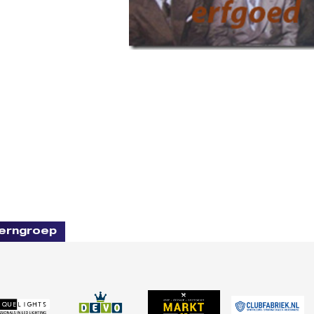
erngroep