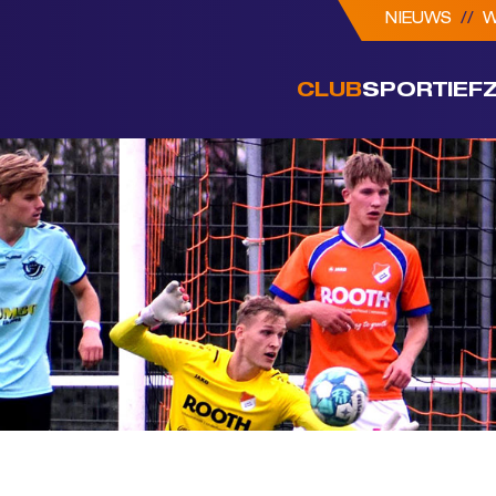
NIEUWS
//
W
CLUB
SPORTIEF