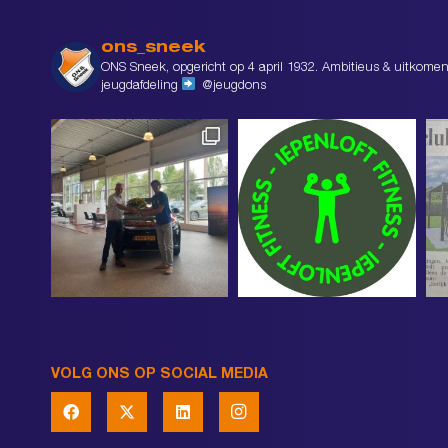
ons_sneek
ONS Sneek, opgericht op 4 april 1932. Ambitieus & uitkomen
jeugdafdeling
@jeugdons
VOLG ONS OP SOCIAL MEDIA