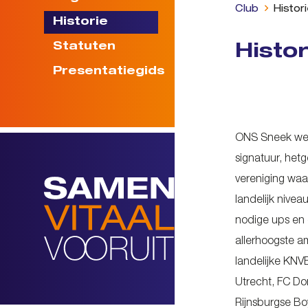
Club
Histor
Historie
Statuten
Histor
Presentatiegids
ONS Sneek werd 
signatuur, hetg
vereniging waa
landelijk nive
nodige ups en 
allerhoogste a
landelijke KN
Utrecht, FC Do
Rijnsburgse Bo