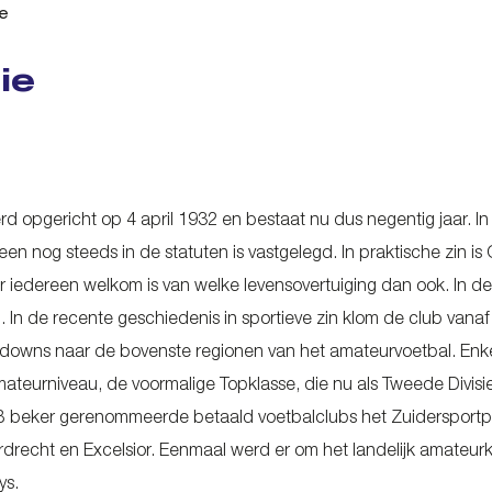
ie
ie
opgericht op 4 april 1932 en bestaat nu dus negentig jaar. In ee
een nog steeds in de statuten is vastgelegd. In praktische zin 
r iedereen welkom is van welke levensovertuiging dan ook. In de 
au. In de recente geschiedenis in sportieve zin klom de club va
downs naar de bovenste regionen van het amateurvoetbal. Enkel
mateurniveau, de voormalige Topklasse, die nu als Tweede Divisi
VB beker gerenommeerde betaald voetbalclubs het Zuidersportp
rdrecht en Excelsior. Eenmaal werd er om het landelijk amate
ys.