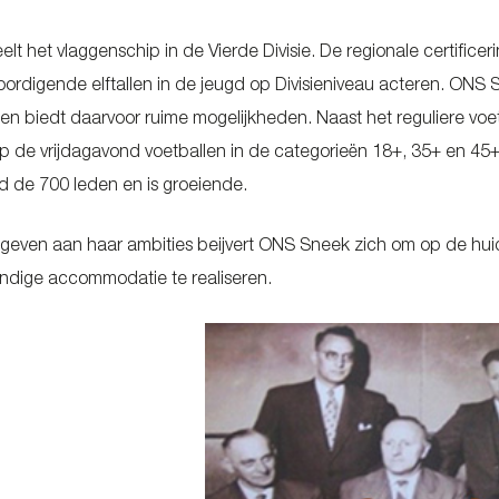
lt het vlaggenschip in de Vierde Divisie. De regionale certifice
oordigende elftallen in de jeugd op Divisieniveau acteren. ONS
 en biedt daarvoor ruime mogelijkheden. Naast het reguliere voe
op de vrijdagavond voetballen in de categorieën 18+, 35+ en 4
 de 700 leden en is groeiende.
e geven aan haar ambities beijvert ONS Sneek zich om op de hu
ndige accommodatie te realiseren.