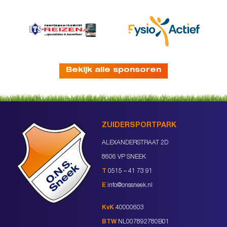
Bekijk alle sponsoren
ZUIDERSPORTPARK
ALEXANDERSTRAAT 2D
8606 VP SNEEK
T
0515 – 41 73 91
E
info@onssneek.nl
KvK
40000603
BTW
NL007892780B01