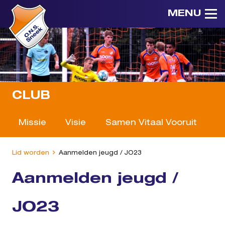
MENU
CLUB
Missie
Visie
Samen Vitaal Vooruit
O
Lid worden
Aanmelden jeugd / JO23
Aanmelden jeugd /
JO23