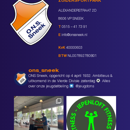
ZUIDERSPORTPARK
ALEXANDERSTRAAT 2D
8606 VP SNEEK
T
0515 – 41 73 91
E
info@onssneek.nl
KvK
40000603
BTW
NL007892780B01
ons_sneek
ONS Sneek, opgericht op 4 april 1932. Ambitieus &
uitkomend in de Vierde Divisie zaterdag
Alles
over onze jeugdafdeling
@jeugdons