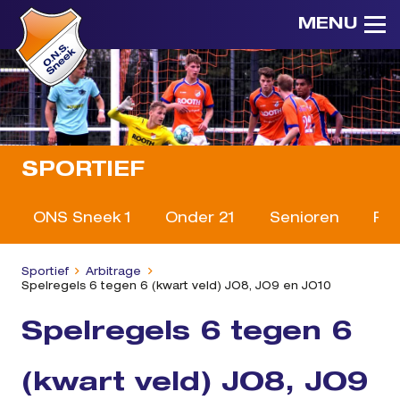
MENU
SPORTIEF
ONS Sneek 1
Onder 21
Senioren
Reg
Sportief
Arbitrage
Spelregels 6 tegen 6 (kwart veld) JO8, JO9 en JO10
Spelregels 6 tegen 6
(kwart veld) JO8, JO9