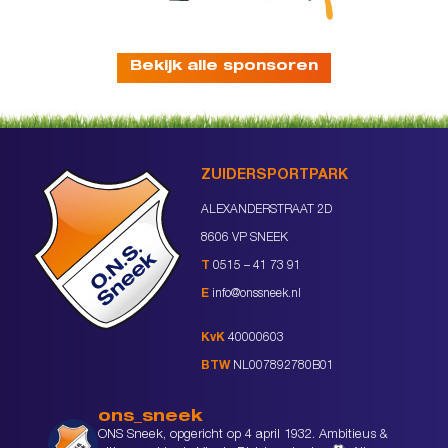
Bekijk alle sponsoren
ZUIDERSPORTPARK
ALEXANDERSTRAAT 2D
8606 VP SNEEK
T
0515 – 41 73 91
E
info@onssneek.nl
KvK
40000603
BTW
NL007892780B01
ons_sneek
ONS Sneek, opgericht op 4 april 1932. Ambitieus &