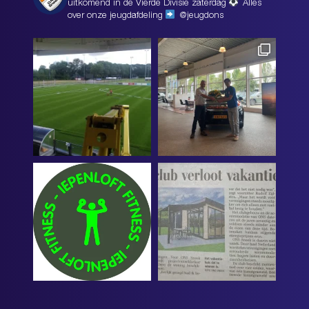
uitkomend in de Vierde Divisie zaterdag
Alles
over onze jeugdafdeling
@jeugdons